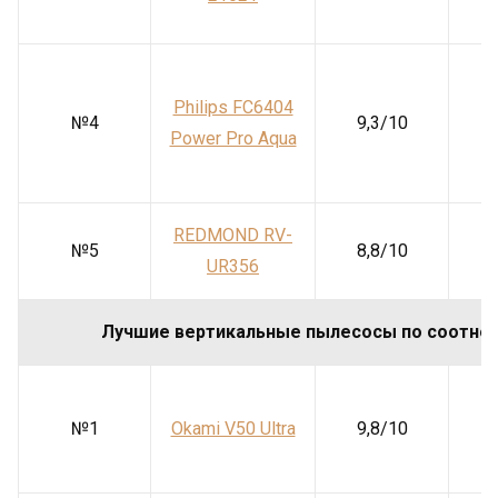
э
Philips FC6404
№4
9,3/10
Power Pro Aqua
REDMOND RV-
№5
8,8/10
UR356
Лучшие вертикальные пылесосы по соотно
№1
Okami V50 Ultra
9,8/10