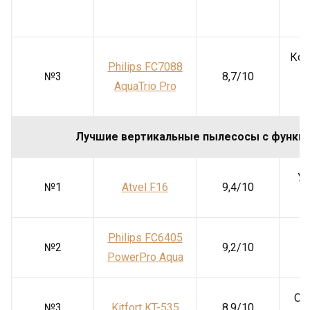
п
Ком
Philips FC7088
№3
8,7/10
у
AquaTrio Pro
Лучшие вертикальные пылесосы с функци
Уб
№1
Atvel F16
9,4/10
Philips FC6405
П
№2
9,2/10
PowerPro Aqua
Об
№3
Kitfort KT-535
8,9/10