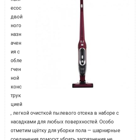
есос
двой
ного
назн
ачен
ия с
обле
гчен
ной
конс
трук
цией
, легкой очисткой пылевого отсека в наборе с
насадками для любых поверхностей. Особо
отметим щётку для уборки пола — шарнирные
соединения помогут убрать загрязнения не