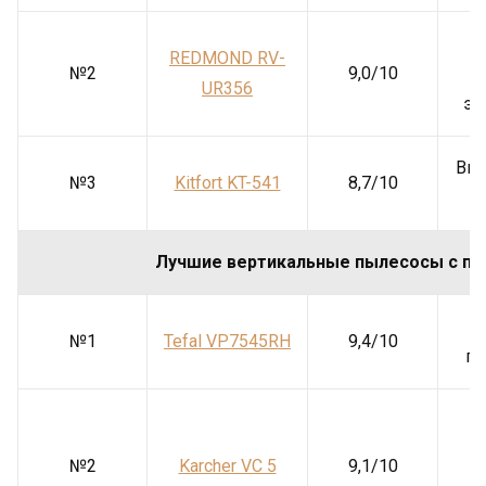
REDMOND RV-
№2
9,0/10
UR356
эл
Выс
№3
Kitfort KT-541
8,7/10
Лучшие вертикальные пылесосы с пи
№1
Tefal VP7545RH
9,4/10
па
№2
Karcher VC 5
9,1/10