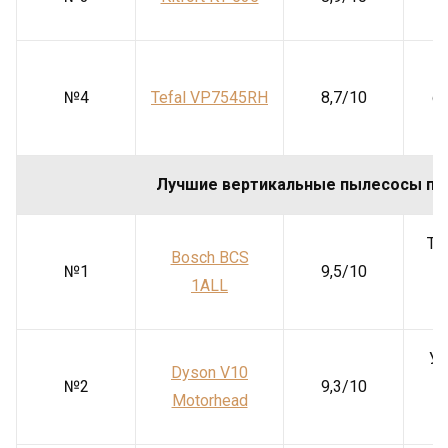
П
№4
Tefal VP7545RH
8,7/10
сб
Лучшие вертикальные пылесосы пр
Тр
Bosch BCS
№1
9,5/10
1ALL
Уд
Dyson V10
№2
9,3/10
Motorhead