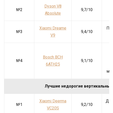
Dyson V8
№2
9,7/10
Absolute
Xiaomi Dreame
Пр
№3
9,4/10
V9
Bosch BCH
№4
9,1/10
6ATH25
мус
Лучшие недорогие вертикальны
Xiaomi Deerma
Дат
№1
9,2/10
VC20S