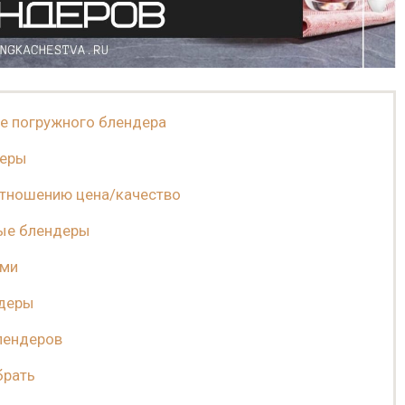
ре погружного блендера
деры
тношению цена/качество
ые блендеры
ами
ндеры
лендеров
брать