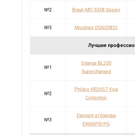
№2
Braun MQ 3038 Spice+
№3
Moulinex DD655832
Лучшие профессио
Silanga BL200
№1
Supercharged
Philips HR2657 Viva
№2
Collection
Element el`blendia
№3
EW06PR/PG